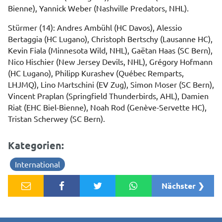
Bienne), Yannick Weber (Nashville Predators, NHL).
Stürmer (14): Andres Ambühl (HC Davos), Alessio
Bertaggia (HC Lugano), Christoph Bertschy (Lausanne HC),
Kevin Fiala (Minnesota Wild, NHL), Gaëtan Haas (SC Bern),
Nico Hischier (New Jersey Devils, NHL), Grégory Hofmann
(HC Lugano), Philipp Kurashev (Québec Remparts,
LHJMQ), Lino Martschini (EV Zug), Simon Moser (SC Bern),
Vincent Praplan (Springfield Thunderbirds, AHL), Damien
Riat (EHC Biel-Bienne), Noah Rod (Genève-Servette HC),
Tristan Scherwey (SC Bern).
Kategorien:
International
Nächster ❯