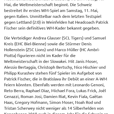
Mai, die Weltmeisterschaft beginnt. Die Schweiz
bestreitet ihr erstes WM-Spiel am Samstag, 11. Mai,
gegen Italien. Unmittelbar nach dem letzten Testspiel
gegen Lettland (2:0) in Weinfelden hat Headcoach Patrick
Fischer sein definitives WM-Kader bekannt gegeben.
Die Verteidiger Andrea Glauser (SCL Tigers) und Samuel
Kreis (EHC Biel-Bienne) sowie die Stürmer Denis
Hollenstein (ZSC Lions) und Marco Müller (HC Ambrì-
Piotta) figurieren nicht im Kader für die
Weltmeisterschaft in der Slowakei. Mit Janis Moser,
Alessio Bertaggia, Christoph Bertschy, Nico Hischier und
Philipp Kurashev stehen fünf Spieler im Aufgebot von
Patrick Fischer, die in Bratislava ihr Debüt an einer A-WM
feiern könnten. Ebenfalls werden mit Leonardo Genoni,
Reto Berra, Raphael Diaz, Michael Fora, Lukas Frick, Joël
Genazzi, Roman Josi, Damien Riat, Kevin Fiala, Gaëtan
Haas, Gregory Hofmann, Simon Moser, Noah Rod und
Tristan Scherwey nicht weniger als 14 Silberhelden von
Kopenhagen 2018 auch in diesem Jahr für die Schweiz an