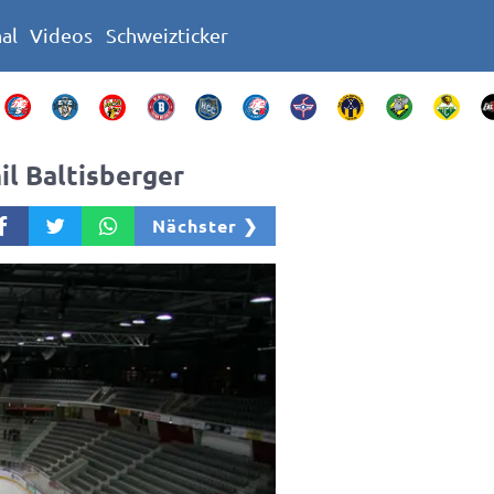
nal
Videos
Schweizticker
il Baltisberger
Nächster ❯