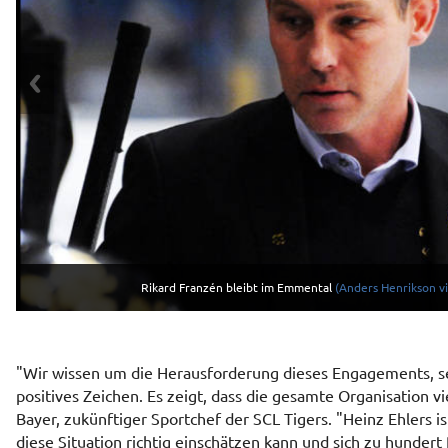
Rikard Franzén bleibt im Emmental
(CC BY-SA 3.0 from Wikimedi
(Anders Henrikson 
"Wir wissen um die Herausforderung dieses Engagements, s
positives Zeichen. Es zeigt, dass die gesamte Organisation vi
Bayer, zukünftiger Sportchef der SCL Tigers. "Heinz Ehlers 
diese Situation richtig einschätzen kann und sich zu hundert