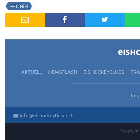
EHC Biel
AKTUELL
NEWSFLASH
EISHOCKEYCLUBS
TR
Imp
info@eishockeyticker.ch
Copyright 