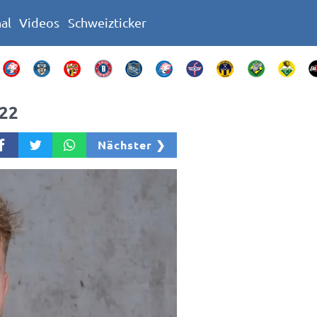
nal
Videos
Schweizticker
022
Nächster ❯