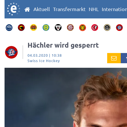
Aktuell
Transfermarkt
NHL
Internatio
Hächler wird gesperrt
04.03.2020 | 10:38
Swiss Ice Hockey