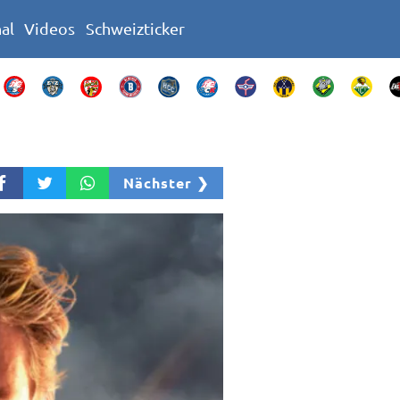
nal
Videos
Schweizticker
Nächster ❯