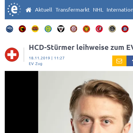
Aktuell
Transfermarkt
NHL
Internatio
HCD-Stürmer leihweise zum E
18.11.2019 | 11:27
EV Zug