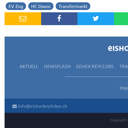
EV Zug
HC Davos
Transfermarkt
AKTUELL
NEWSFLASH
EISHOCKEYCLUBS
TR
Imp
info@eishockeyticker.ch
Copyright 