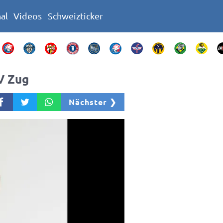
nal
Videos
Schweizticker
V Zug
Nächster ❯