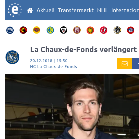
Aktuell
Transfermarkt
NHL
Internatio
La Chaux-de-Fonds verlängert
20.12.2018 | 15:50
HC La Chaux-de-Fonds