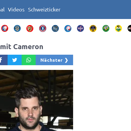
nal
Videos
Schweizticker
 mit Cameron
Nächster ❯