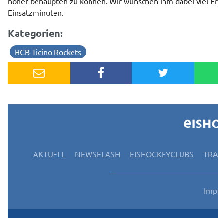
höher behaupten zu können. Wir wünschen ihm dabei viel Erf
Einsatzminuten.
Kategorien:
HCB Ticino Rockets
AKTUELL
NEWSFLASH
EISHOCKEYCLUBS
TR
Imp