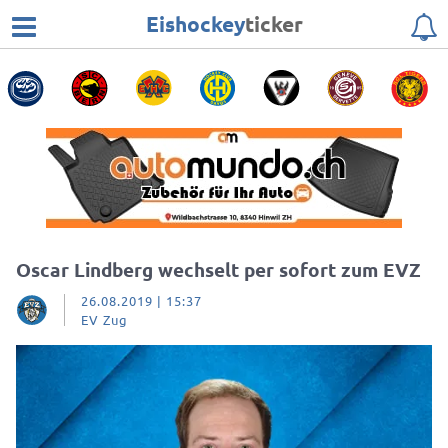
Eishockey
ticker
Oscar Lindberg wechselt per sofort zum EVZ
26.08.2019 | 15:37
EV Zug