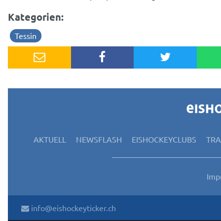
Kategorien:
Tessin
AKTUELL
NEWSFLASH
EISHOCKEYCLUBS
TR
Imp
info@eishockeyticker.ch