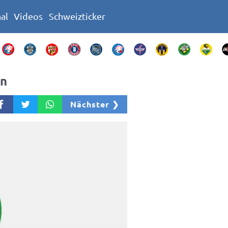
nal
Videos
Schweizticker
en
Nächster ❯