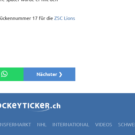
r Rückennummer 17 für die
ZSC Lions
Nächster ❯
ANSFERMARKT
NHL
INTERNATIONAL
VIDEOS
SCHWEI