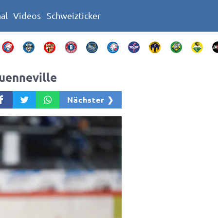
nal
Videos
Schweizticker
uenneville
Nächster ❯