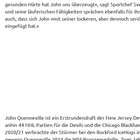
gesunden Härte hat John uns überzeugt», sagt Sportchef Sv
und seine läuferischen Fähigkeiten sprächen ebenfalls für i
auch, dass sich John «mit seiner lockeren, aber dennoch seri
eingefügt hat.»
John Quenneville ist ein Erstrundendraft der New Jersey Dev
anhin 44 NHL-Partien für die Devils und die Chicago Blackhaw
2020/21 verbrachte der Stürmer bei den Rockford IceHogs i
gewann Quenneville 2014 die WM-Bronzemedaille. Zwei Jahr