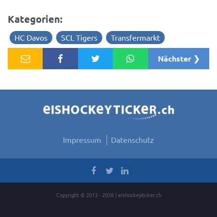
Kategorien:
HC Davos
SCL Tigers
Transfermarkt
Nächster ❯
Impressum
Datenschutz
Copyright © 2013 - 2026 | eishockeyticker.ch